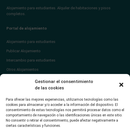
Alojamiento para estudiantes. Alquiler de habitaciones y pisos
completos.
Portal de alojamiento
Alojamiento para estudiantes
Publicar Alojamiento
Intercambio para estudiantes
Otros Alojamientos
¿En qué zona vivir?
Gestionar el consentimiento
Ayuda
de las cookies
Contacto
Para ofrecer las mejores experiencias, utilizamos tecnologías como las
¿Cómo publicar un anuncio?
cookies para almacenar y/o acceder a la información del dispositivo. El
consentimiento de estas tecnologías nos permitirá procesar datos como el
comportamiento de navegación o las identificaciones únicas en este sitio.
Contacto
No consentir o retirar el consentimiento, puede afectar negativamente a
ciertas características y funciones.
Avd. de los Castros 46A (Santander) Universidad de Cantabria