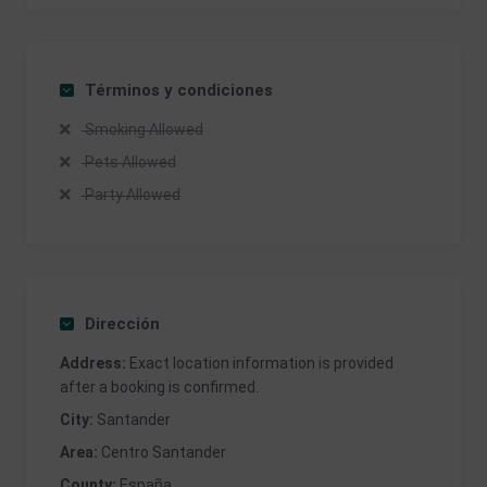
Términos y condiciones
Smoking Allowed
Pets Allowed
Party Allowed
Dirección
Address:
Exact location information is provided
after a booking is confirmed.
City:
Santander
Area:
Centro Santander
County:
España