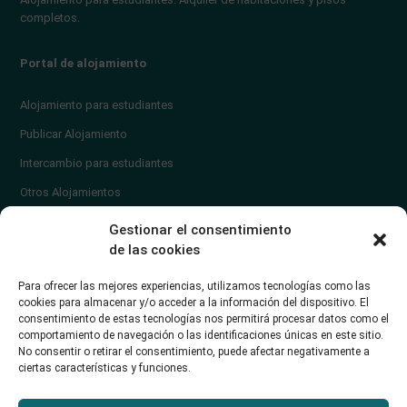
completos.
Portal de alojamiento
Alojamiento para estudiantes
Publicar Alojamiento
Intercambio para estudiantes
Otros Alojamientos
¿En qué zona vivir?
Gestionar el consentimiento
Ayuda
de las cookies
Contacto
Para ofrecer las mejores experiencias, utilizamos tecnologías como las
¿Cómo publicar un anuncio?
cookies para almacenar y/o acceder a la información del dispositivo. El
consentimiento de estas tecnologías nos permitirá procesar datos como el
comportamiento de navegación o las identificaciones únicas en este sitio.
Contacto
No consentir o retirar el consentimiento, puede afectar negativamente a
ciertas características y funciones.
Avd. de los Castros 46A (Santander) Universidad de Cantabria