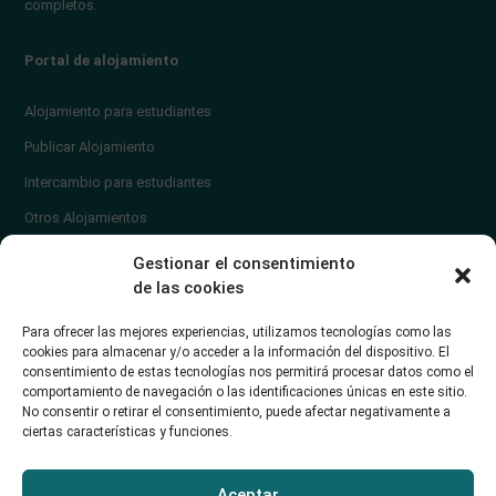
completos.
Portal de alojamiento
Alojamiento para estudiantes
Publicar Alojamiento
Intercambio para estudiantes
Otros Alojamientos
¿En qué zona vivir?
Gestionar el consentimiento
Ayuda
de las cookies
Contacto
Para ofrecer las mejores experiencias, utilizamos tecnologías como las
¿Cómo publicar un anuncio?
cookies para almacenar y/o acceder a la información del dispositivo. El
consentimiento de estas tecnologías nos permitirá procesar datos como el
comportamiento de navegación o las identificaciones únicas en este sitio.
Contacto
No consentir o retirar el consentimiento, puede afectar negativamente a
ciertas características y funciones.
Avd. de los Castros 46A (Santander) Universidad de Cantabria
+34942035704
Aceptar