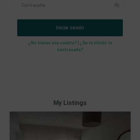
Iniciar sesión
¿No tienes una cuenta?
|
¿Se te olvidó tu
contraseña?
My Listings