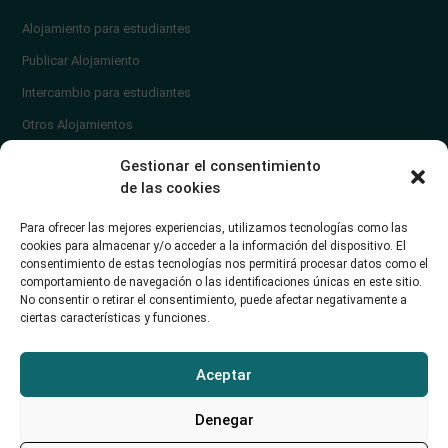
Alojamiento para estudiantes
Publicar Alojamiento
Intercambio para estudiantes
Otros Alojamientos
¿En qué zona vivir?
Gestionar el consentimiento
Ayuda
de las cookies
Contacto
Para ofrecer las mejores experiencias, utilizamos tecnologías como las
¿Cómo publicar un anuncio?
cookies para almacenar y/o acceder a la información del dispositivo. El
consentimiento de estas tecnologías nos permitirá procesar datos como el
comportamiento de navegación o las identificaciones únicas en este sitio.
Contacto
No consentir o retirar el consentimiento, puede afectar negativamente a
ciertas características y funciones.
Avd. de los Castros 46A (Santander) Universidad de Cantabria
+34942035704
Aceptar
soporte@alojamientounican.es
Denegar