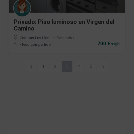
Privado: Piso luminoso en Virgen del
Camino
Campus Las Llamas
,
Santander
700 €
/night
/
Piso compartido
1
2
3
4
5