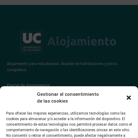
Alojamiento para estudiantes. Alquiler de habitaciones y pisos
completos.
Portal de alojamiento
Gestionar el consentimiento
Alojamiento para estudiantes
de las cookies
Publicar Alojamiento
Para ofrecer las mejores experiencias, utilizamos tecnologías como las
Intercambio para estudiantes
cookies para almacenar y/o acceder a la información del dispositivo. El
consentimiento de estas tecnologías nos permitirá procesar datos como el
Otros Alojamientos
comportamiento de navegación o las identificaciones únicas en este sitio.
No consentir o retirar el consentimiento, puede afectar negativamente a