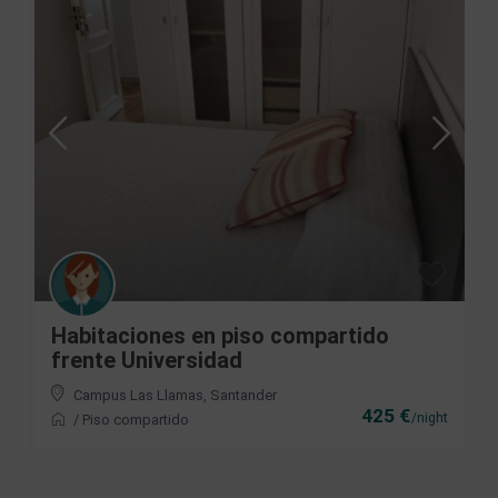
Habitaciones en piso compartido
frente Universidad
Campus Las Llamas
,
Santander
425 €
/night
/
Piso compartido