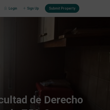
Login
Sign Up
Submit Property
acultad de Derecho