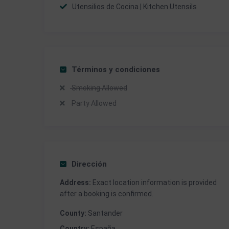
Utensilios de Cocina | Kitchen Utensils
Términos y condiciones
Smoking Allowed
Party Allowed
Dirección
Address:
Exact location information is provided
after a booking is confirmed.
County:
Santander
Country:
España