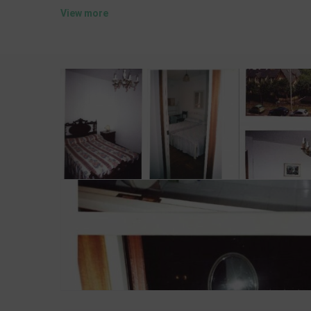
ESHFNT00003901200022622100200000000000000000
View more
ESHFNT00003901200022622000200000000000000000
ESHFNT00003901200022622300200000000000000000
ESHFNT00003901200022622400200000000000000000