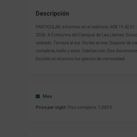
Descripción
PARTICULAR, Informes en el teléfono: 608 19 42 51. 
2026. A 5 minutos del Campus de Las Llamas. Estudi
soleado. Terraza al sur. Vistas al mar. Dispone de 
completa, baño y aseo. Calefacción. Dos Ascensores 
Incluído en el precio los gastos de comunidad.
ESHFNT0000390120002262210020000000000000
ESHFNT0000390120002262200020000000000000
Mes
ESHFNT0000390120002262230020000000000000
Price per night:
Piso completo. 1,000 €
ESHFNT0000390120002262240020000000000000