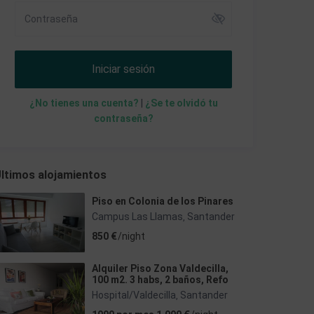
Iniciar sesión
¿No tienes una cuenta?
|
¿Se te olvidó tu
contraseña?
ltimos alojamientos
Piso en Colonia de los Pinares
Campus Las Llamas
Santander
,
850 €
/night
Alquiler Piso Zona Valdecilla,
100 m2. 3 habs, 2 baños, Refo
Hospital/Valdecilla
Santander
,