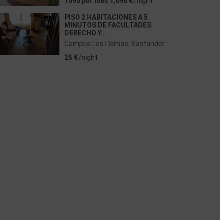
1090 por mes 1,090 €
/night
PISO 2 HABITACIONES A 5
MINUTOS DE FACULTADES
DERECHO Y...
Campus Las Llamas
Santander
,
25 €
/night