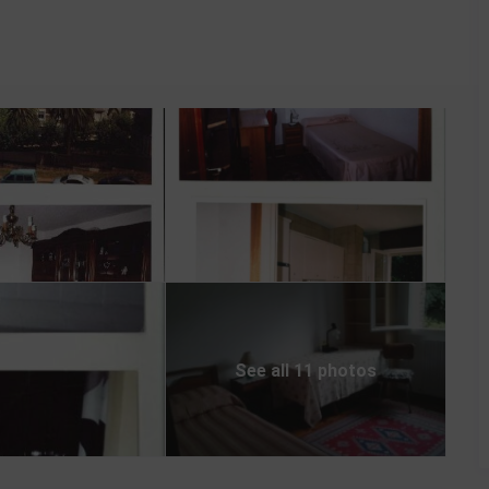
00007
00006
00005
00004
See all 11 photos