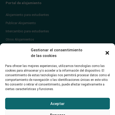
Portal de alojamiento
Alojamiento para estudiantes
Publicar Alojamiento
Intercambio para estudiantes
Otros Alojamientos
¿En qué zona vivir?
Gestionar el consentimiento
Ayuda
de las cookies
Contacto
Para ofrecer las mejores experiencias, utilizamos tecnologías como las
¿Cómo publicar un anuncio?
cookies para almacenar y/o acceder a la información del dispositivo. El
consentimiento de estas tecnologías nos permitirá procesar datos como el
comportamiento de navegación o las identificaciones únicas en este sitio.
Contacto
No consentir o retirar el consentimiento, puede afectar negativamente a
ciertas características y funciones.
Avd. de los Castros 46A (Santander) Universidad de Cantabria
+34942035704
Aceptar
soporte@alojamientounican.es