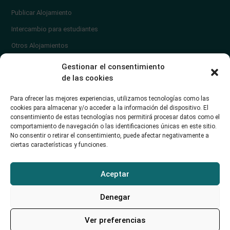
Publicar Alojamiento
Intercambio para estudiantes
Otros Alojamientos
¿En qué zona vivir?
Gestionar el consentimiento
Ayuda
de las cookies
Contacto
Para ofrecer las mejores experiencias, utilizamos tecnologías como las
¿Cómo publicar un anuncio?
cookies para almacenar y/o acceder a la información del dispositivo. El
consentimiento de estas tecnologías nos permitirá procesar datos como el
comportamiento de navegación o las identificaciones únicas en este sitio.
Contacto
No consentir o retirar el consentimiento, puede afectar negativamente a
ciertas características y funciones.
Avd. de los Castros 46A (Santander) Universidad de Cantabria
+34942035704
Aceptar
soporte@alojamientounican.es
Denegar
Ver preferencias
Alojamiento Universidad de Cantabria Copyright © 2023​