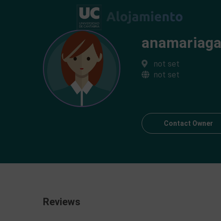
anamariaga
not set
not set
Contact Owner
Reviews