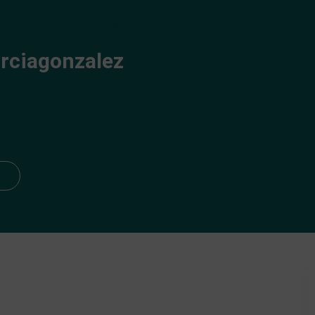
Inicio
Alojamiento
Buscador
Contacto
rciagonzalez