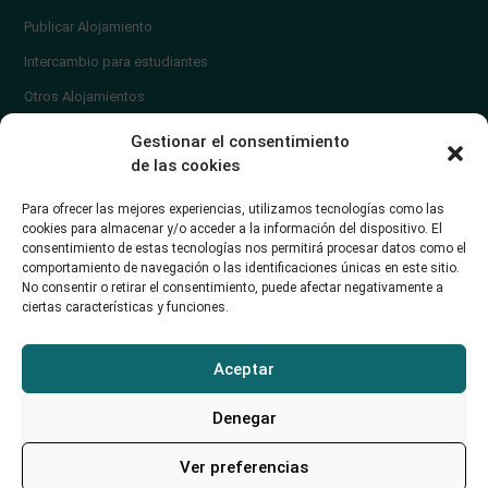
Publicar Alojamiento
Intercambio para estudiantes
Otros Alojamientos
¿En qué zona vivir?
Gestionar el consentimiento
Ayuda
de las cookies
Contacto
Para ofrecer las mejores experiencias, utilizamos tecnologías como las
¿Cómo publicar un anuncio?
cookies para almacenar y/o acceder a la información del dispositivo. El
consentimiento de estas tecnologías nos permitirá procesar datos como el
comportamiento de navegación o las identificaciones únicas en este sitio.
Contacto
No consentir o retirar el consentimiento, puede afectar negativamente a
ciertas características y funciones.
Avd. de los Castros 46A (Santander) Universidad de Cantabria
+34942035704
Aceptar
soporte@alojamientounican.es
Denegar
Ver preferencias
Alojamiento Universidad de Cantabria Copyright © 2023​