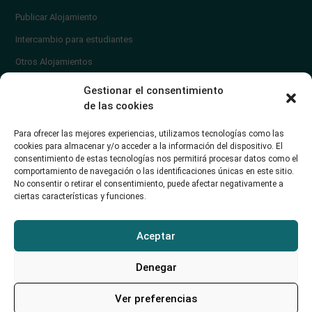
Publicar Alojamiento
Intercambio para estudiantes
Otros Alojamientos
¿En qué zona vivir?
Gestionar el consentimiento
Ayuda
de las cookies
Contacto
Para ofrecer las mejores experiencias, utilizamos tecnologías como las
¿Cómo publicar un anuncio?
cookies para almacenar y/o acceder a la información del dispositivo. El
consentimiento de estas tecnologías nos permitirá procesar datos como el
comportamiento de navegación o las identificaciones únicas en este sitio.
Contacto
No consentir o retirar el consentimiento, puede afectar negativamente a
ciertas características y funciones.
Avd. de los Castros 46A (Santander) Universidad de Cantabria
+34942035704
Aceptar
soporte@alojamientounican.es
Denegar
Ver preferencias
Alojamiento Universidad de Cantabria Copyright © 2023​