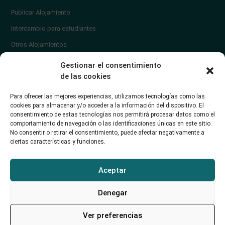
Publicar Alojamiento
Intercambio para estudiantes
Otros Alojamientos
¿En qué zona vivir?
Gestionar el consentimiento
Ayuda
de las cookies
Contacto
Para ofrecer las mejores experiencias, utilizamos tecnologías como las
¿Cómo publicar un anuncio?
cookies para almacenar y/o acceder a la información del dispositivo. El
consentimiento de estas tecnologías nos permitirá procesar datos como el
comportamiento de navegación o las identificaciones únicas en este sitio.
Contacto
No consentir o retirar el consentimiento, puede afectar negativamente a
ciertas características y funciones.
Avd. de los Castros 46A (Santander) Universidad de Cantabria
+34942035704
Aceptar
soporte@alojamientounican.es
Denegar
Ver preferencias
Alojamiento Universidad de Cantabria Copyright © 2023​