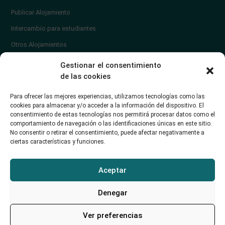
Publicar Alojamiento
Intercambio para estudiantes
Otros Alojamientos
¿En qué zona vivir?
Gestionar el consentimiento
Ayuda
de las cookies
Contacto
Para ofrecer las mejores experiencias, utilizamos tecnologías como las
¿Cómo publicar un anuncio?
cookies para almacenar y/o acceder a la información del dispositivo. El
consentimiento de estas tecnologías nos permitirá procesar datos como el
comportamiento de navegación o las identificaciones únicas en este sitio.
Contacto
No consentir o retirar el consentimiento, puede afectar negativamente a
ciertas características y funciones.
Avd. de los Castros 46A (Santander) Universidad de Cantabria
+34942035704
Aceptar
soporte@alojamientounican.es
Denegar
Ver preferencias
Alojamiento Universidad de Cantabria Copyright © 2023​