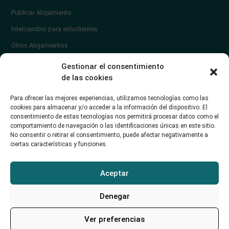
Publicar Alojamiento
Intercambio para estudiantes
Otros Alojamientos
¿En qué zona vivir?
Gestionar el consentimiento
Ayuda
de las cookies
Contacto
Para ofrecer las mejores experiencias, utilizamos tecnologías como las
¿Cómo publicar un anuncio?
cookies para almacenar y/o acceder a la información del dispositivo. El
consentimiento de estas tecnologías nos permitirá procesar datos como el
comportamiento de navegación o las identificaciones únicas en este sitio.
Contacto
No consentir o retirar el consentimiento, puede afectar negativamente a
ciertas características y funciones.
Avd. de los Castros 46A (Santander) Universidad de Cantabria
+34942035704
Aceptar
soporte@alojamientounican.es
Denegar
Ver preferencias
Alojamiento Universidad de Cantabria Copyright © 2023​