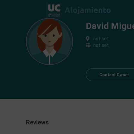
David Migu
not set
not set
Contact Owner
Reviews