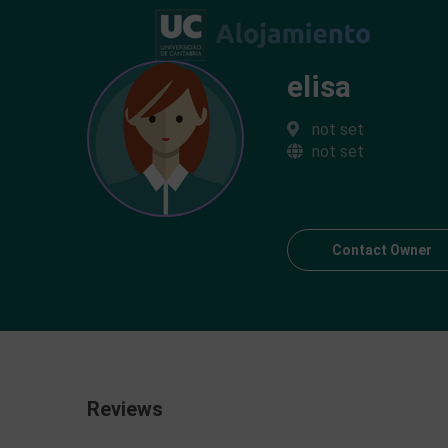
elisa
not set
not set
Contact Owner
Reviews