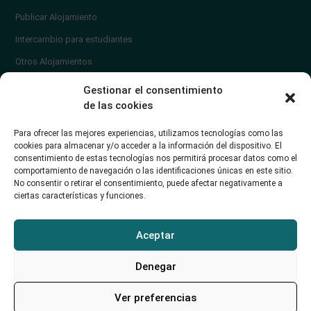
Publicar Alojamiento
Intercambio para estudiantes
Otros Alojamientos
¿En qué zona vivir?
Gestionar el consentimiento
Ayuda
de las cookies
Contacto
Para ofrecer las mejores experiencias, utilizamos tecnologías como las
¿Cómo publicar un anuncio?
cookies para almacenar y/o acceder a la información del dispositivo. El
consentimiento de estas tecnologías nos permitirá procesar datos como el
comportamiento de navegación o las identificaciones únicas en este sitio.
Contacto
No consentir o retirar el consentimiento, puede afectar negativamente a
ciertas características y funciones.
Avd. de los Castros 46A (Santander) Universidad de Cantabria
+34942035704
Aceptar
soporte@alojamientounican.es
Denegar
Ver preferencias
Alojamiento Universidad de Cantabria Copyright © 2023​