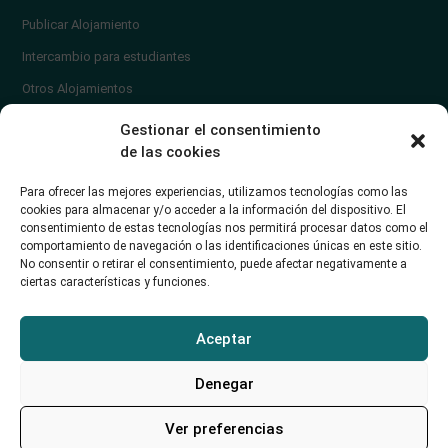
Publicar Alojamiento
Intercambio para estudiantes
Otros Alojamientos
¿En qué zona vivir?
Gestionar el consentimiento
Ayuda
de las cookies
Contacto
Para ofrecer las mejores experiencias, utilizamos tecnologías como las
¿Cómo publicar un anuncio?
cookies para almacenar y/o acceder a la información del dispositivo. El
consentimiento de estas tecnologías nos permitirá procesar datos como el
comportamiento de navegación o las identificaciones únicas en este sitio.
Contacto
No consentir o retirar el consentimiento, puede afectar negativamente a
ciertas características y funciones.
Avd. de los Castros 46A (Santander) Universidad de Cantabria
+34942035704
Aceptar
soporte@alojamientounican.es
Denegar
Ver preferencias
Alojamiento Universidad de Cantabria Copyright © 2023​