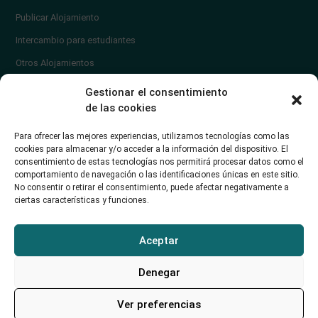
Publicar Alojamiento
Intercambio para estudiantes
Otros Alojamientos
¿En qué zona vivir?
Gestionar el consentimiento
Ayuda
de las cookies
Contacto
Para ofrecer las mejores experiencias, utilizamos tecnologías como las
¿Cómo publicar un anuncio?
cookies para almacenar y/o acceder a la información del dispositivo. El
consentimiento de estas tecnologías nos permitirá procesar datos como el
comportamiento de navegación o las identificaciones únicas en este sitio.
Contacto
No consentir o retirar el consentimiento, puede afectar negativamente a
ciertas características y funciones.
Avd. de los Castros 46A (Santander) Universidad de Cantabria
+34942035704
Aceptar
soporte@alojamientounican.es
Denegar
Ver preferencias
Alojamiento Universidad de Cantabria Copyright © 2023​