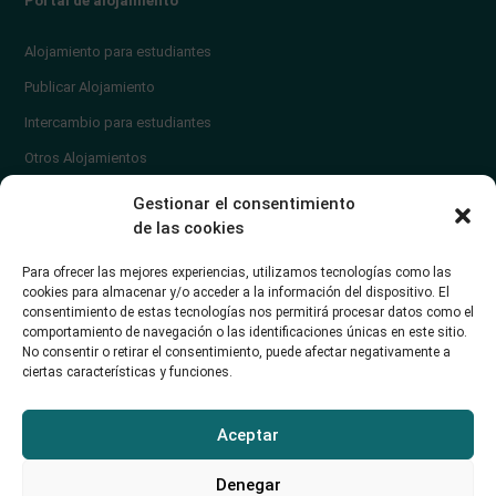
Portal de alojamiento
Alojamiento para estudiantes
Publicar Alojamiento
Intercambio para estudiantes
Otros Alojamientos
¿En qué zona vivir?
Gestionar el consentimiento
Ayuda
de las cookies
Contacto
Para ofrecer las mejores experiencias, utilizamos tecnologías como las
¿Cómo publicar un anuncio?
cookies para almacenar y/o acceder a la información del dispositivo. El
consentimiento de estas tecnologías nos permitirá procesar datos como el
comportamiento de navegación o las identificaciones únicas en este sitio.
Contacto
No consentir o retirar el consentimiento, puede afectar negativamente a
ciertas características y funciones.
Avd. de los Castros 46A (Santander) Universidad de Cantabria
+34942035704
Aceptar
soporte@alojamientounican.es
Denegar