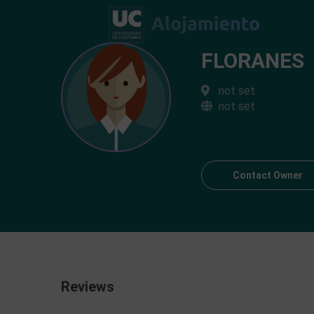
FLORANES
not set
not set
Contact Owner
Reviews