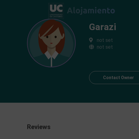
Garazi
not set
not set
Contact Owner
Reviews