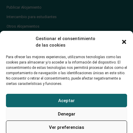
Publicar Alojamiento
Intercambio para estudiantes
Otros Alojamientos
¿En qué zona vivir?
Gestionar el consentimiento
Ayuda
de las cookies
Contacto
Para ofrecer las mejores experiencias, utilizamos tecnologías como las
¿Cómo publicar un anuncio?
cookies para almacenar y/o acceder a la información del dispositivo. El
consentimiento de estas tecnologías nos permitirá procesar datos como el
comportamiento de navegación o las identificaciones únicas en este sitio.
Contacto
No consentir o retirar el consentimiento, puede afectar negativamente a
ciertas características y funciones.
Avd. de los Castros 46A (Santander) Universidad de Cantabria
+34942035704
Aceptar
soporte@alojamientounican.es
Denegar
Ver preferencias
Alojamiento Universidad de Cantabria Copyright © 2023​