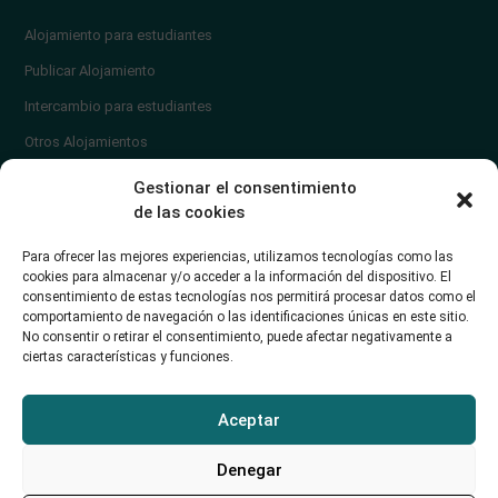
Alojamiento para estudiantes
Publicar Alojamiento
Intercambio para estudiantes
Otros Alojamientos
¿En qué zona vivir?
Gestionar el consentimiento
Ayuda
de las cookies
Contacto
Para ofrecer las mejores experiencias, utilizamos tecnologías como las
¿Cómo publicar un anuncio?
cookies para almacenar y/o acceder a la información del dispositivo. El
consentimiento de estas tecnologías nos permitirá procesar datos como el
comportamiento de navegación o las identificaciones únicas en este sitio.
Contacto
No consentir o retirar el consentimiento, puede afectar negativamente a
ciertas características y funciones.
Avd. de los Castros 46A (Santander) Universidad de Cantabria
+34942035704
Aceptar
soporte@alojamientounican.es
Denegar