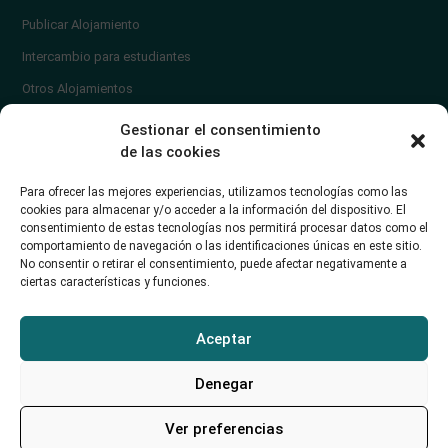
Publicar Alojamiento
Intercambio para estudiantes
Otros Alojamientos
¿En qué zona vivir?
Gestionar el consentimiento
Ayuda
de las cookies
Contacto
Para ofrecer las mejores experiencias, utilizamos tecnologías como las
¿Cómo publicar un anuncio?
cookies para almacenar y/o acceder a la información del dispositivo. El
consentimiento de estas tecnologías nos permitirá procesar datos como el
comportamiento de navegación o las identificaciones únicas en este sitio.
Contacto
No consentir o retirar el consentimiento, puede afectar negativamente a
ciertas características y funciones.
Avd. de los Castros 46A (Santander) Universidad de Cantabria
+34942035704
Aceptar
soporte@alojamientounican.es
Denegar
Ver preferencias
Alojamiento Universidad de Cantabria Copyright © 2023​