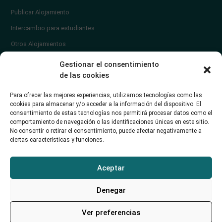
Publicar Alojamiento
Intercambio para estudiantes
Otros Alojamientos
¿En qué zona vivir?
Gestionar el consentimiento
Ayuda
de las cookies
Contacto
Para ofrecer las mejores experiencias, utilizamos tecnologías como las
¿Cómo publicar un anuncio?
cookies para almacenar y/o acceder a la información del dispositivo. El
consentimiento de estas tecnologías nos permitirá procesar datos como el
comportamiento de navegación o las identificaciones únicas en este sitio.
Contacto
No consentir o retirar el consentimiento, puede afectar negativamente a
ciertas características y funciones.
Avd. de los Castros 46A (Santander) Universidad de Cantabria
+34942035704
Aceptar
soporte@alojamientounican.es
Denegar
Ver preferencias
Alojamiento Universidad de Cantabria Copyright © 2023​