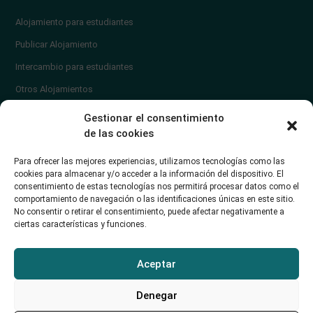
Alojamiento para estudiantes
Publicar Alojamiento
Intercambio para estudiantes
Otros Alojamientos
¿En qué zona vivir?
Gestionar el consentimiento
Ayuda
de las cookies
Contacto
Para ofrecer las mejores experiencias, utilizamos tecnologías como las
¿Cómo publicar un anuncio?
cookies para almacenar y/o acceder a la información del dispositivo. El
consentimiento de estas tecnologías nos permitirá procesar datos como el
comportamiento de navegación o las identificaciones únicas en este sitio.
Contacto
No consentir o retirar el consentimiento, puede afectar negativamente a
ciertas características y funciones.
Avd. de los Castros 46A (Santander) Universidad de Cantabria
+34942035704
Aceptar
soporte@alojamientounican.es
Denegar