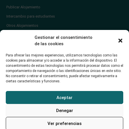
Publicar Alojamiento
Intercambio para estudiantes
Otros Alojamientos
¿En qué zona vivir?
Gestionar el consentimiento
Ayuda
de las cookies
Contacto
Para ofrecer las mejores experiencias, utilizamos tecnologías como las
¿Cómo publicar un anuncio?
cookies para almacenar y/o acceder a la información del dispositivo. El
consentimiento de estas tecnologías nos permitirá procesar datos como el
comportamiento de navegación o las identificaciones únicas en este sitio.
Contacto
No consentir o retirar el consentimiento, puede afectar negativamente a
ciertas características y funciones.
Avd. de los Castros 46A (Santander) Universidad de Cantabria
+34942035704
Aceptar
soporte@alojamientounican.es
Denegar
Ver preferencias
Alojamiento Universidad de Cantabria Copyright © 2023​