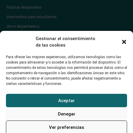
Publicar Alojamiento
Intercambio para estudiantes
Otros Alojamientos
¿En qué zona vivir?
Gestionar el consentimiento
Ayuda
de las cookies
Contacto
Para ofrecer las mejores experiencias, utilizamos tecnologías como las
¿Cómo publicar un anuncio?
cookies para almacenar y/o acceder a la información del dispositivo. El
consentimiento de estas tecnologías nos permitirá procesar datos como el
comportamiento de navegación o las identificaciones únicas en este sitio.
Contacto
No consentir o retirar el consentimiento, puede afectar negativamente a
ciertas características y funciones.
Avd. de los Castros 46A (Santander) Universidad de Cantabria
+34942035704
Aceptar
soporte@alojamientounican.es
Denegar
Ver preferencias
Alojamiento Universidad de Cantabria Copyright © 2023​