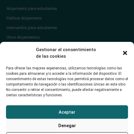
Alojamiento para estudiantes
Publicar Alojamiento
Intercambio para estudiantes
Otros Alojamientos
¿En qué zona vivir?
Gestionar el consentimiento
Ayuda
de las cookies
Contacto
Para ofrecer las mejores experiencias, utilizamos tecnologías como las
¿Cómo publicar un anuncio?
cookies para almacenar y/o acceder a la información del dispositivo. El
consentimiento de estas tecnologías nos permitirá procesar datos como el
comportamiento de navegación o las identificaciones únicas en este sitio.
Contacto
No consentir o retirar el consentimiento, puede afectar negativamente a
ciertas características y funciones.
Avd. de los Castros 46A (Santander) Universidad de Cantabria
+34942035704
Aceptar
soporte@alojamientounican.es
Denegar