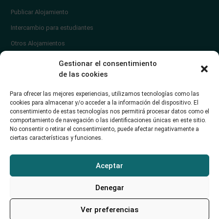
Publicar Alojamiento
Intercambio para estudiantes
Otros Alojamientos
¿En qué zona vivir?
Gestionar el consentimiento
Ayuda
de las cookies
Contacto
Para ofrecer las mejores experiencias, utilizamos tecnologías como las
¿Cómo publicar un anuncio?
cookies para almacenar y/o acceder a la información del dispositivo. El
consentimiento de estas tecnologías nos permitirá procesar datos como el
comportamiento de navegación o las identificaciones únicas en este sitio.
Contacto
No consentir o retirar el consentimiento, puede afectar negativamente a
ciertas características y funciones.
Avd. de los Castros 46A (Santander) Universidad de Cantabria
+34942035704
Aceptar
soporte@alojamientounican.es
Denegar
Ver preferencias
Alojamiento Universidad de Cantabria Copyright © 2023​