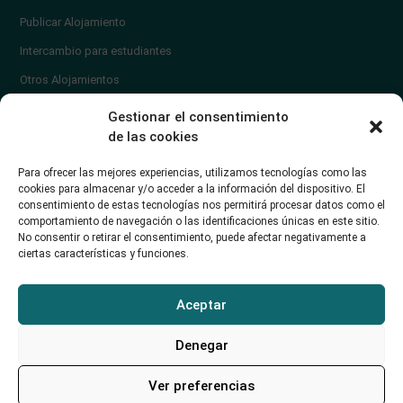
Publicar Alojamiento
Intercambio para estudiantes
Otros Alojamientos
¿En qué zona vivir?
Gestionar el consentimiento
Ayuda
de las cookies
Contacto
Para ofrecer las mejores experiencias, utilizamos tecnologías como las
¿Cómo publicar un anuncio?
cookies para almacenar y/o acceder a la información del dispositivo. El
consentimiento de estas tecnologías nos permitirá procesar datos como el
comportamiento de navegación o las identificaciones únicas en este sitio.
Contacto
No consentir o retirar el consentimiento, puede afectar negativamente a
ciertas características y funciones.
Avd. de los Castros 46A (Santander) Universidad de Cantabria
+34942035704
Aceptar
soporte@alojamientounican.es
Denegar
Ver preferencias
Alojamiento Universidad de Cantabria Copyright © 2023​