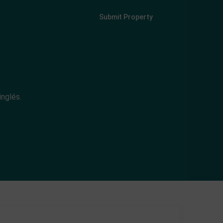
Login
Sign Up
Submit Property
inglés.