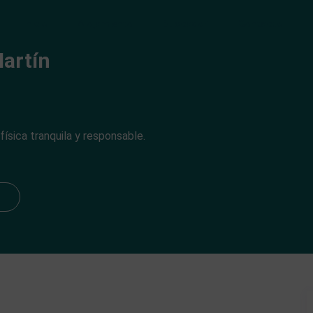
Inicio
Alojamiento
Buscador
Contacto
artín
ísica tranquila y responsable.