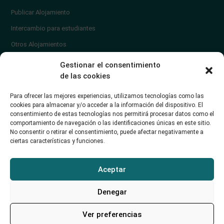
Publicar Alojamiento
Intercambio para estudiantes
Otros Alojamientos
¿En qué zona vivir?
Gestionar el consentimiento
Ayuda
de las cookies
Contacto
Para ofrecer las mejores experiencias, utilizamos tecnologías como las
¿Cómo publicar un anuncio?
cookies para almacenar y/o acceder a la información del dispositivo. El
consentimiento de estas tecnologías nos permitirá procesar datos como el
comportamiento de navegación o las identificaciones únicas en este sitio.
Contacto
No consentir o retirar el consentimiento, puede afectar negativamente a
ciertas características y funciones.
Avd. de los Castros 46A (Santander) Universidad de Cantabria
+34942035704
Aceptar
soporte@alojamientounican.es
Denegar
Ver preferencias
Alojamiento Universidad de Cantabria Copyright © 2023​