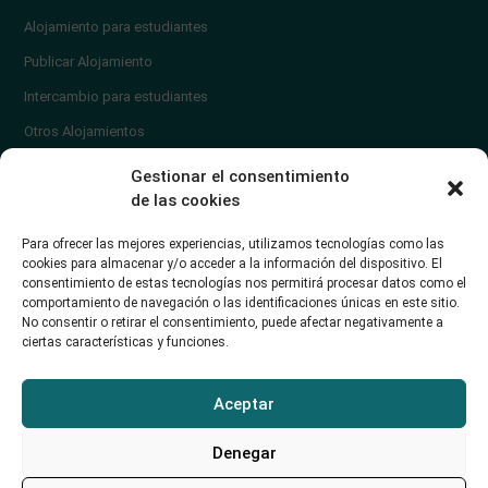
Alojamiento para estudiantes
Publicar Alojamiento
Intercambio para estudiantes
Otros Alojamientos
¿En qué zona vivir?
Gestionar el consentimiento
Ayuda
de las cookies
Contacto
Para ofrecer las mejores experiencias, utilizamos tecnologías como las
¿Cómo publicar un anuncio?
cookies para almacenar y/o acceder a la información del dispositivo. El
consentimiento de estas tecnologías nos permitirá procesar datos como el
comportamiento de navegación o las identificaciones únicas en este sitio.
Contacto
No consentir o retirar el consentimiento, puede afectar negativamente a
ciertas características y funciones.
Avd. de los Castros 46A (Santander) Universidad de Cantabria
+34942035704
Aceptar
soporte@alojamientounican.es
Denegar