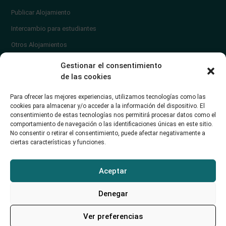
Publicar Alojamiento
Intercambio para estudiantes
Otros Alojamientos
¿En qué zona vivir?
Gestionar el consentimiento
Ayuda
de las cookies
Contacto
Para ofrecer las mejores experiencias, utilizamos tecnologías como las
¿Cómo publicar un anuncio?
cookies para almacenar y/o acceder a la información del dispositivo. El
consentimiento de estas tecnologías nos permitirá procesar datos como el
comportamiento de navegación o las identificaciones únicas en este sitio.
Contacto
No consentir o retirar el consentimiento, puede afectar negativamente a
ciertas características y funciones.
Avd. de los Castros 46A (Santander) Universidad de Cantabria
+34942035704
Aceptar
soporte@alojamientounican.es
Denegar
Ver preferencias
Alojamiento Universidad de Cantabria Copyright © 2023​