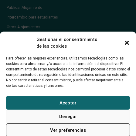
Publicar Alojamiento
Intercambio para estudiantes
Otros Alojamientos
¿En qué zona vivir?
Gestionar el consentimiento
Ayuda
de las cookies
Contacto
Para ofrecer las mejores experiencias, utilizamos tecnologías como las
¿Cómo publicar un anuncio?
cookies para almacenar y/o acceder a la información del dispositivo. El
consentimiento de estas tecnologías nos permitirá procesar datos como el
comportamiento de navegación o las identificaciones únicas en este sitio.
Contacto
No consentir o retirar el consentimiento, puede afectar negativamente a
ciertas características y funciones.
Avd. de los Castros 46A (Santander) Universidad de Cantabria
+34942035704
Aceptar
soporte@alojamientounican.es
Denegar
Ver preferencias
Alojamiento Universidad de Cantabria Copyright © 2023​