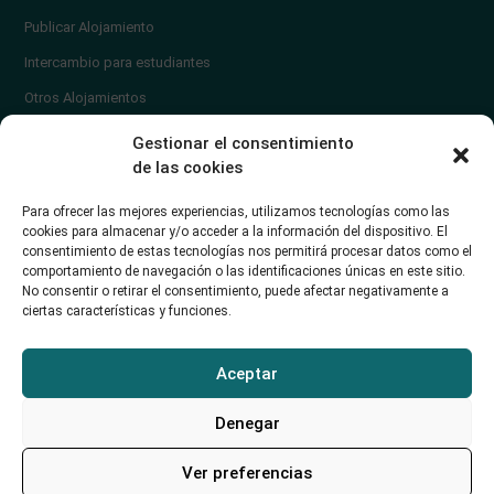
Publicar Alojamiento
Intercambio para estudiantes
Otros Alojamientos
¿En qué zona vivir?
Gestionar el consentimiento
Ayuda
de las cookies
Contacto
Para ofrecer las mejores experiencias, utilizamos tecnologías como las
¿Cómo publicar un anuncio?
cookies para almacenar y/o acceder a la información del dispositivo. El
consentimiento de estas tecnologías nos permitirá procesar datos como el
comportamiento de navegación o las identificaciones únicas en este sitio.
Contacto
No consentir o retirar el consentimiento, puede afectar negativamente a
ciertas características y funciones.
Avd. de los Castros 46A (Santander) Universidad de Cantabria
+34942035704
Aceptar
soporte@alojamientounican.es
Denegar
Ver preferencias
Alojamiento Universidad de Cantabria Copyright © 2023​