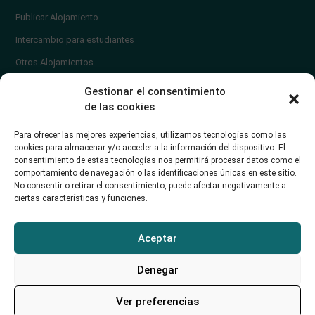
Publicar Alojamiento
Intercambio para estudiantes
Otros Alojamientos
¿En qué zona vivir?
Gestionar el consentimiento
Ayuda
de las cookies
Contacto
Para ofrecer las mejores experiencias, utilizamos tecnologías como las
¿Cómo publicar un anuncio?
cookies para almacenar y/o acceder a la información del dispositivo. El
consentimiento de estas tecnologías nos permitirá procesar datos como el
comportamiento de navegación o las identificaciones únicas en este sitio.
Contacto
No consentir o retirar el consentimiento, puede afectar negativamente a
ciertas características y funciones.
Avd. de los Castros 46A (Santander) Universidad de Cantabria
+34942035704
Aceptar
soporte@alojamientounican.es
Denegar
Ver preferencias
Alojamiento Universidad de Cantabria Copyright © 2023​