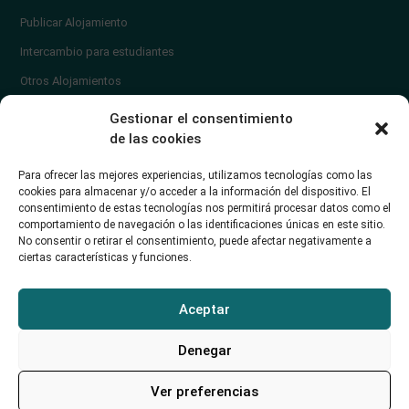
Publicar Alojamiento
Intercambio para estudiantes
Otros Alojamientos
¿En qué zona vivir?
Gestionar el consentimiento
Ayuda
de las cookies
Contacto
Para ofrecer las mejores experiencias, utilizamos tecnologías como las
¿Cómo publicar un anuncio?
cookies para almacenar y/o acceder a la información del dispositivo. El
consentimiento de estas tecnologías nos permitirá procesar datos como el
comportamiento de navegación o las identificaciones únicas en este sitio.
Contacto
No consentir o retirar el consentimiento, puede afectar negativamente a
ciertas características y funciones.
Avd. de los Castros 46A (Santander) Universidad de Cantabria
+34942035704
Aceptar
soporte@alojamientounican.es
Denegar
Ver preferencias
Alojamiento Universidad de Cantabria Copyright © 2023​