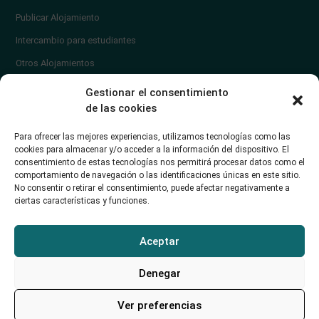
Publicar Alojamiento
Intercambio para estudiantes
Otros Alojamientos
¿En qué zona vivir?
Gestionar el consentimiento
Ayuda
de las cookies
Contacto
Para ofrecer las mejores experiencias, utilizamos tecnologías como las
¿Cómo publicar un anuncio?
cookies para almacenar y/o acceder a la información del dispositivo. El
consentimiento de estas tecnologías nos permitirá procesar datos como el
comportamiento de navegación o las identificaciones únicas en este sitio.
Contacto
No consentir o retirar el consentimiento, puede afectar negativamente a
ciertas características y funciones.
Avd. de los Castros 46A (Santander) Universidad de Cantabria
+34942035704
Aceptar
soporte@alojamientounican.es
Denegar
Ver preferencias
Alojamiento Universidad de Cantabria Copyright © 2023​