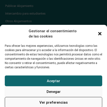
Publicar Alojamiento
Intercambio para estudiantes
Otros Alojamientos
¿En qué zona vivir?
Gestionar el consentimiento
Ayuda
de las cookies
Contacto
Para ofrecer las mejores experiencias, utilizamos tecnologías como las
¿Cómo publicar un anuncio?
cookies para almacenar y/o acceder a la información del dispositivo. El
consentimiento de estas tecnologías nos permitirá procesar datos como el
comportamiento de navegación o las identificaciones únicas en este sitio.
Contacto
No consentir o retirar el consentimiento, puede afectar negativamente a
ciertas características y funciones.
Avd. de los Castros 46A (Santander) Universidad de Cantabria
+34942035704
Aceptar
soporte@alojamientounican.es
Denegar
Ver preferencias
Alojamiento Universidad de Cantabria Copyright © 2023​