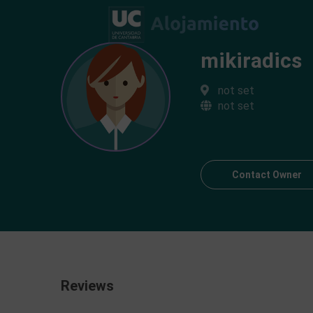
mikiradics
not set
not set
Contact Owner
Reviews