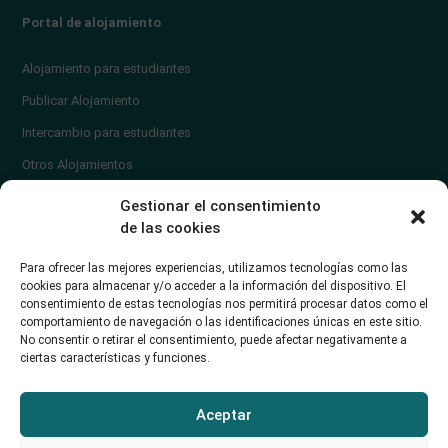
Portal de alojamiento
Alojamiento para estudiantes
Publicar Alojamiento
Intercambio para estudiantes
Otros Alojamientos
¿En qué zona vivir?
Gestionar el consentimiento
Ayuda
de las cookies
Contacto
Para ofrecer las mejores experiencias, utilizamos tecnologías como las
¿Cómo publicar un anuncio?
cookies para almacenar y/o acceder a la información del dispositivo. El
consentimiento de estas tecnologías nos permitirá procesar datos como el
comportamiento de navegación o las identificaciones únicas en este sitio.
Contacto
No consentir o retirar el consentimiento, puede afectar negativamente a
ciertas características y funciones.
Avd. de los Castros 46A (Santander) Universidad de Cantabria
+34942035704
Aceptar
soporte@alojamientounican.es