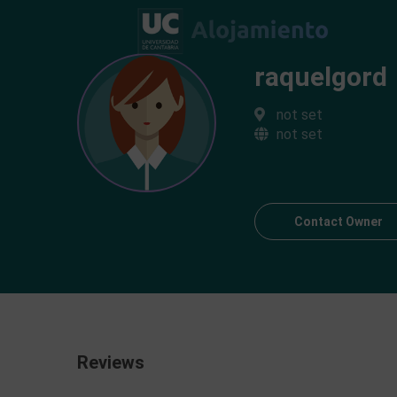
raquelgord
not set
not set
Contact Owner
Reviews