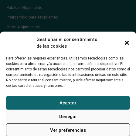
Publicar Alojamiento
Intercambio para estudiantes
Otros Alojamientos
¿En qué zona vivir?
Gestionar el consentimiento
Ayuda
de las cookies
Contacto
Para ofrecer las mejores experiencias, utilizamos tecnologías como las
¿Cómo publicar un anuncio?
cookies para almacenar y/o acceder a la información del dispositivo. El
consentimiento de estas tecnologías nos permitirá procesar datos como el
comportamiento de navegación o las identificaciones únicas en este sitio.
Contacto
No consentir o retirar el consentimiento, puede afectar negativamente a
ciertas características y funciones.
Avd. de los Castros 46A (Santander) Universidad de Cantabria
+34942035704
Aceptar
soporte@alojamientounican.es
Denegar
Ver preferencias
Alojamiento Universidad de Cantabria Copyright © 2023​