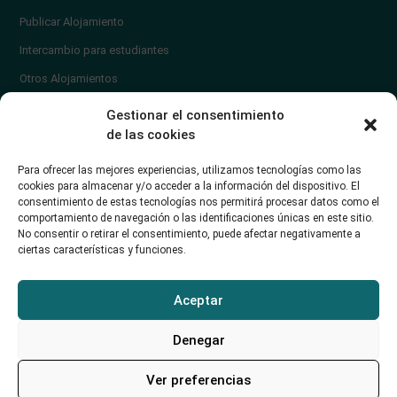
Publicar Alojamiento
Intercambio para estudiantes
Otros Alojamientos
¿En qué zona vivir?
Gestionar el consentimiento
Ayuda
de las cookies
Contacto
Para ofrecer las mejores experiencias, utilizamos tecnologías como las
¿Cómo publicar un anuncio?
cookies para almacenar y/o acceder a la información del dispositivo. El
consentimiento de estas tecnologías nos permitirá procesar datos como el
comportamiento de navegación o las identificaciones únicas en este sitio.
Contacto
No consentir o retirar el consentimiento, puede afectar negativamente a
ciertas características y funciones.
Avd. de los Castros 46A (Santander) Universidad de Cantabria
+34942035704
Aceptar
soporte@alojamientounican.es
Denegar
Ver preferencias
Alojamiento Universidad de Cantabria Copyright © 2023​